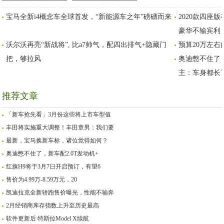
2.0T发动机+自适应巡
诸位觉得如何？
宝马全新i4概念车全球首发，“新能源车之年”磅礴而来
2020款四座
航，车主：车身都长了
豪华不输宾利
沃尔沃再亮“新战将”, 比a7帅气，配四出排气+隐藏门
预算20万左右
把，够拉风
奥迪憋不住了，
主：车身都长
推荐文章
「新车抢先看」3月份这些将上市车型值
丰田将实施重大调整！丰田章男：我们要
最新，宝马换新车标，诸位觉得如何？
奥迪憋不住了，新车配2.0T发动机+
红旗H9将于3月7日开启预订，有望6
售价为4.99万-8.59万元，20
凯迪拉克全新轿跑售价曝光，性能不输奔
2月经销商库存指数上升至历史最高
软件更新后 特斯拉Model X续航