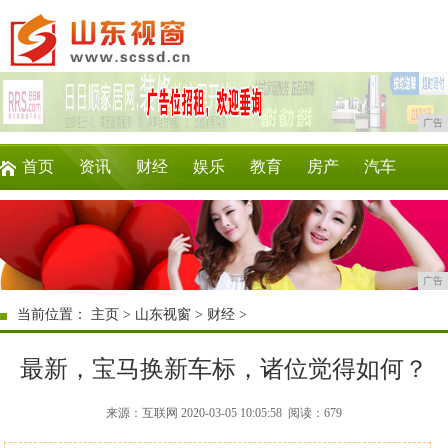
广告
首页
资讯
财经
娱乐
教育
房产
汽车
家居
企业
时尚
商讯
消费
微商
广告
当前位置：
主页
>
山东视窗
>
财经
>
最新，宝马换新车标，诸位觉得如何？
来源：互联网 2020-03-05 10:05:58
阅读：679