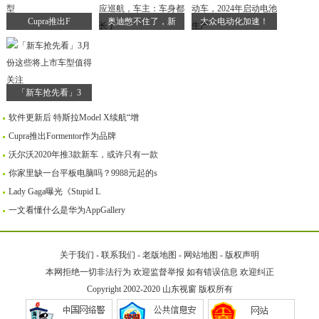
Cupra推出F
奥迪憋不住了，新
大众电动化加速！
「新车抢先看」3
软件更新后 特斯拉Model X续航“增
Cupra推出Formentor作为品牌
沃尔沃2020年推3款新车，或许只有一款
你家里缺一台平板电脑吗？9988元起的s
Lady Gaga曝光《Stupid L
一文看懂什么是华为AppGallery
关于我们
-
联系我们
-
老版地图
-
网站地图
-
版权声明
本网拒绝一切非法行为 欢迎监督举报 如有错误信息 欢迎纠正
Copyright 2002-2020
山东视窗
版权所有