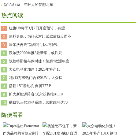
新宝马3系—年轻人的梦想之车
热点阅读
红旗H9将于3月7日开启预订，有望
油耗更低，为什么对比试驾后我反而不
沃尔沃再亮“新战将”, 比a7帅气
沃尔沃2020年推3款新车，或许只
战胜特斯拉与保时捷！荣膺“欧洲年度
大众电动化加速！2025年将产15
2款15万级热门合资SUV，大众探
搭载1.5T发动机 奔腾T77 P
扩大新能源阵容 沃尔沃将推XC10
搭载第三代混动系统，续航或可达70
随便看看