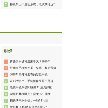
搭载第三代混动系统，续航或可达70
财经
折叠屏手机将迎来春天？2020年
给华为手机换外屏、总成、和后置摄
2018年10月将发布的新款手机
从1个到5个，手机摄像头是不是越
联想手机乐檬K3来拜年 愿您好运
索尼折叠机曝光：骁龙855+柔性
钢铁侠同款手机，一加7 Pro首
微信和QQ到底有什么不同？!