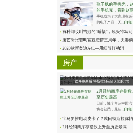
张子枫的手机壳，
的手机壳，看到赵
手机成为了大家现在必
的电子产品，无...
[详细
有种卸妆叫吉娜的“睡颜”，镜头特写到
唐艺昕张若昀官宣恋情三周年，夫妻俩
2020款新奥迪A4L—用细节打动消
房产
软件更新后 特斯拉Model X续航“增
2月经销商库存指数
至历史最高
日前，懂车帝从中国汽
协会获悉，最新...
[详细
宝马要推电动皮卡了？就问特斯拉你怕
2月经销商库存指数上升至历史最高