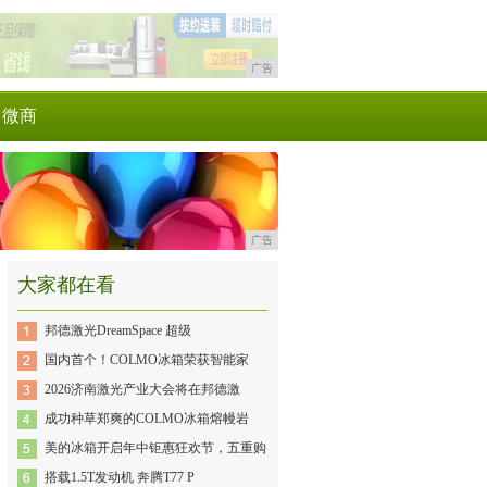
广告
微商
广告
大家都在看
邦德激光DreamSpace 超级
国内首个！COLMO冰箱荣获智能家
2026济南激光产业大会将在邦德激
成功种草郑爽的COLMO冰箱熔幔岩
美的冰箱开启年中钜惠狂欢节，五重购
搭载1.5T发动机 奔腾T77 P