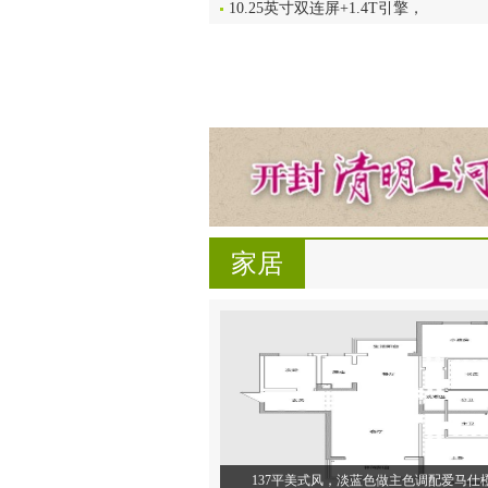
10.25英寸双连屏+1.4T引擎，
家居
137平美式风，淡蓝色做主色调配爱马仕