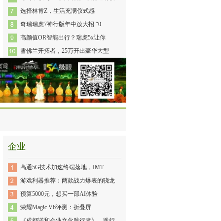
选择林肯Z，生活充满仪式感
奇瑞瑞虎7神行版年中放大招 “0
高颜值OR智能出行？瑞虎5x让你
雪佛兰开拓者，25万开出豪华大型
企业
高通5G技术加速终端落地，IMT
游戏利器推荐：两款战力爆表的骁龙
预算5000元，想买一部AI体验
荣耀Magic V6评测：折叠屏
《成都诺和企业文化践行者》—践行