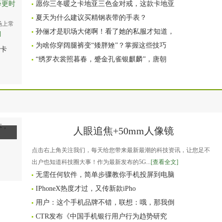
绎更时
愿你三冬暖之卡地亚三色金对戒，这款卡地亚
夏天为什么建议买精钢表带的手表？
场上常
孙俪才是职场大佬啊！看了她的私服才知道，
]
为啥你穿阔腿裤变“矮胖矬”？掌握这些技巧
卡
“绣罗衣裳照暮春，蹙金孔雀银麒麟”，唐朝
人眼追焦+50mm人像镜
点击右上角关注我们，每天给您带来最新最潮的科技资讯，让您足不
出户也知道科技圈大事！作为最新发布的5G...
[查看全文]
无需任何软件，简单步骤教你手机投屏到电脑
IPhoneX热度才过，又传新款iPho
用户：这个手机品牌不错，联想：哦，那我倒
CTR发布《中国手机银行用户行为趋势研究