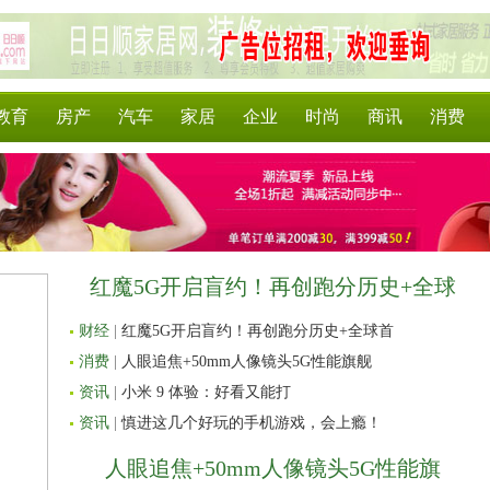
教育
房产
汽车
家居
企业
时尚
商讯
消费
红魔5G开启盲约！再创跑分历史+全球
财经
|
红魔5G开启盲约！再创跑分历史+全球首
消费
|
人眼追焦+50mm人像镜头5G性能旗舰
资讯
|
小米 9 体验：好看又能打
资讯
|
慎进这几个好玩的手机游戏，会上瘾！
人眼追焦+50mm人像镜头5G性能旗