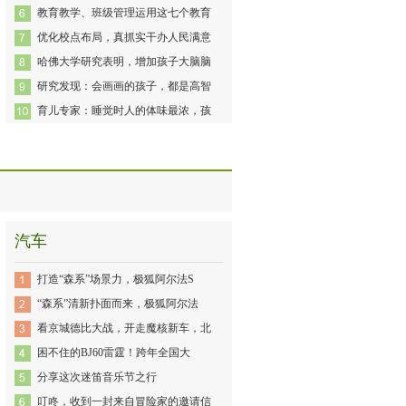
教育教学、班级管理运用这七个教育
优化校点布局，真抓实干办人民满意
哈佛大学研究表明，增加孩子大脑脑
研究发现：会画画的孩子，都是高智
育儿专家：睡觉时人的体味最浓，孩
汽车
打造“森系”场景力，极狐阿尔法S
“森系”清新扑面而来，极狐阿尔法
看京城德比大战，开走魔核新车，北
困不住的BJ60雷霆！跨年全国大
分享这次迷笛音乐节之行
叮咚，收到一封来自冒险家的邀请信