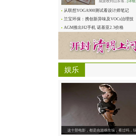
成波收到山东省...
[详细
从联想YOGA900测试看设计师笔记
兰宝环保：携创新异味及VOCs治理技
AGM推出H2手机 诺基亚2.3价格
娱乐
这十部电影，都是由游戏改编，看过吗，