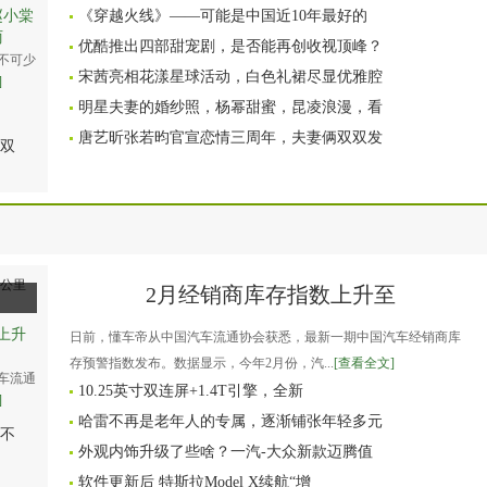
赵小棠
《穿越火线》——可能是中国近10年最好的
丽
优酷推出四部甜宠剧，是否能再创收视顶峰？
不可少
宋茜亮相花漾星球活动，白色礼裙尽显优雅腔
]
明星夫妻的婚纱照，杨幂甜蜜，昆凌浪漫，看
唐艺昕张若昀官宣恋情三周年，夫妻俩双双发
双
2月经销商库存指数上升至
上升
日前，懂车帝从中国汽车流通协会获悉，最新一期中国汽车经销商库
存预警指数发布。数据显示，今年2月份，汽...
[查看全文]
车流通
10.25英寸双连屏+1.4T引擎，全新
]
哈雷不再是老年人的专属，逐渐铺张年轻多元
不
外观内饰升级了些啥？一汽-大众新款迈腾值
软件更新后 特斯拉Model X续航“增