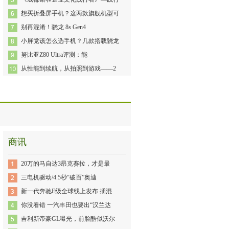
想买折叠屏手机？这两款旗舰机型可
别再混淆！骁龙 8s Gen4
小屏党该怎么选手机？几款搭载骁龙
努比亚Z80 Ultra评测：能
从性能到续航，从拍照到游戏——2
商讯
20万的马自达3昂克赛拉，才是最
三电机驱动/4.5秒“破百”奥迪
新一代奔驰E级全球线上发布 插混
你没看错 一汽丰田也要出“汉兰达
吉利新帝豪GL曝光，前脸酷似沃尔