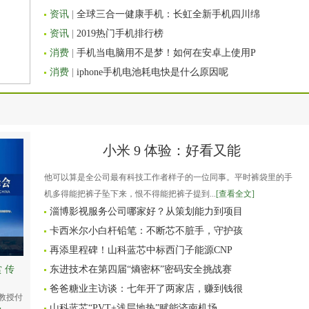
资讯
|
全球三合一健康手机：长虹全新手机四川绵
资讯
|
2019热门手机排行榜
消费
|
手机当电脑用不是梦！如何在安卓上使用P
消费
|
iphone手机电池耗电快是什么原因呢
小米 9 体验：好看又能
他可以算是全公司最有科技工作者样子的一位同事。平时裤袋里的手
机多得能把裤子坠下来，恨不得能把裤子提到...
[查看全文]
淄博影视服务公司哪家好？从策划能力到项目
卡西米尔小白杆铅笔：不断芯不脏手，守护孩
再添里程碑！山科蓝芯中标西门子能源CNP
 传
东进技术在第四届“熵密杯”密码安全挑战赛
爸爸糖业主访谈：七年开了两家店，赚到钱很
教授付
山科蓝芯“PVT+浅层地热”赋能济南机场