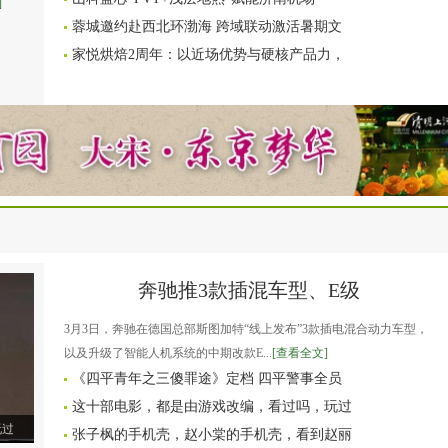
]
蓉城邀约赴西北环渤海 跨域联动激活暑期文
家悦烘焙2周年：以近场优势与硬核产品力，
奔驰推3款插混车型、E级
3月3日，奔驰在德国总部斯图加特“线上发布”3款插电混合动力车型，
以及升级了智能人机系统的中期改款E...
[查看全文]
《四平青年之三傻罪途》定档 四平警事全员
这十部电影，都是由游戏改编，看过吗，玩过
玩过
张子枫的手机壳，赵小棠的手机壳，看到赵丽