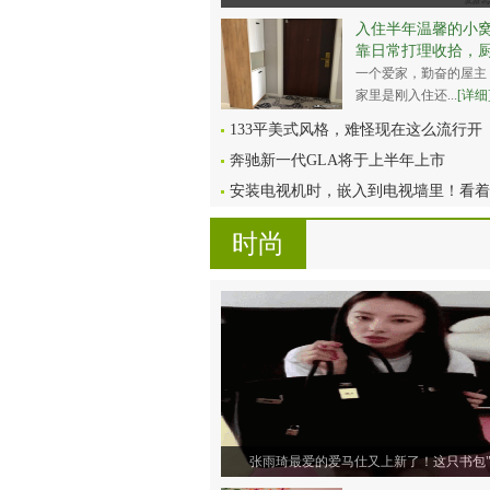
入住半年温馨的小
靠日常打理收拾，
一个爱家，勤奋的屋主
家里是刚入住还...
[详细
133平美式风格，难怪现在这么流行开
奔驰新一代GLA将于上半年上市
安装电视机时，嵌入到电视墙里！看着
时尚
张雨琦最爱的爱马仕又上新了！这只书包"