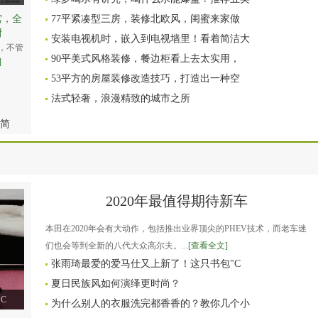
窝，全
77平紧凑型三房，装修北欧风，闺蜜来家做
厨
安装电视机时，嵌入到电视墙里！看着简洁大
，不管
90平美式风格装修，餐边柜看上去太实用，
]
53平方的房屋装修改造技巧，打造出一种空
法式轻奢，浪漫精致的城市之所
简
2020年最值得期待新车
本田在2020年会有大动作，包括推出业界顶尖的PHEV技术，而老车迷
们也会等到全新的八代大众高尔夫。...
[查看全文]
张雨琦最爱的爱马仕又上新了！这只书包"C
夏日民族风如何演绎更时尚？
C
为什么别人的衣服洗完都香香的？教你几个小