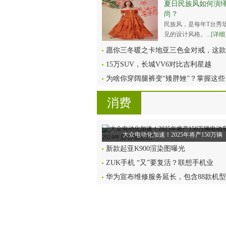
夏日民族风如何演
尚？
民族风，是每年T台秀
见的设计风格。...
[详细
愿你三冬暖之卡地亚三色金对戒，这款
15万SUV，长城VV6对比吉利星越
为啥你穿阔腿裤变“矮胖矬”？掌握这些
消费
大众电动化加速！2025年将产150万辆
新款起亚K900渲染图曝光
ZUK手机 “又”要复活？联想手机业
华为宣布维修服务延长，包含88款机型