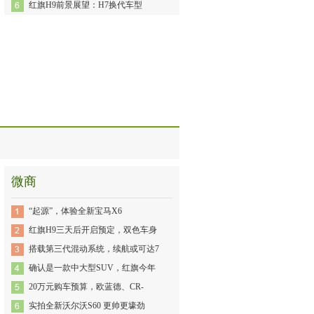
红旗H9前景展望：H7换代车型
微商
“起源”，体验全新宝马X6
红旗H9三天后开启预定，双色车身
搭载第三代混动系统，续航或可达7
确认是一款中大型SUV，红旗今年
20万元购车预算，欧蓝德、CR-
实拍全新沃尔沃S60 更帅更壕劲