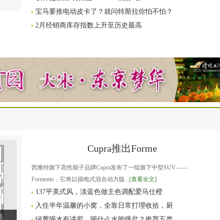
宝马要推电动皮卡了？就问特斯拉你怕不怕？
2月经销商库存指数上升至历史最高
Cupra推出Forme
西雅特旗下高性能子品牌Cupra发布了一组旗下中型SUV——
Formento，它将以插电式混合动力版...
[查看全文]
137平美式风，淡蓝色做主色调配爱马仕橙
入住半年温馨的小窝，全靠日常打理收拾，厨
橙
绿萝喝水有讲究，喝什么水能爆盆？推荐五类