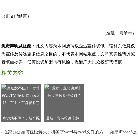
（正文已结束）
（编辑：喜羊羊）
免责声明及提醒：
此文内容为本网所转载企业宣传资讯，该相关信息仅
为宣传及传递更多信息之目的，不代表本网站观点，文章真实性请浏览
者慎重核实！任何投资加盟均有风险，提醒广大民众投资需谨慎！
相关内容
奥迪憋不住了，新车配
最新，宝马换新车标，
2.0T发动机+自适应巡
诸位觉得如何？
在家办公如何轻松解决手机签字word与excel文件的方
如果iPhon
航，车主：车身都长了