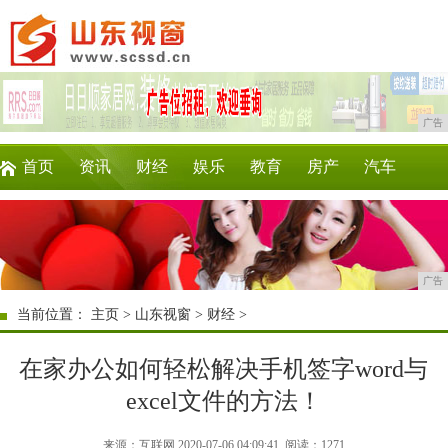
广告
首页
资讯
财经
娱乐
教育
房产
汽车
家居
企业
时尚
商讯
消费
微商
广告
当前位置：
主页
>
山东视窗
>
财经
>
在家办公如何轻松解决手机签字word与
excel文件的方法！
来源：互联网 2020-07-06 04:09:41
阅读：1271