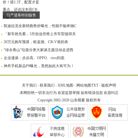
日产逍客特别版售
凯迪拉克全新轿跑售价曝光，性能不输奔驰C
「新车抢先看」3月份这些将上市车型值得关
20万元购车预算，欧蓝德、CR-V谁的表
“绿水青山”垃圾分类大家谈主题活动走进西
企业漫谈：步步高、OPPO、vivo到底
神舟手机新品P9曝光，竟然如此大有可为！
关于我们
-
联系我们
-
XML地图
-
网站地图
TXT
-
版权声明
本网拒绝一切非法行为 欢迎监督举报 如有错误信息 欢迎纠正
Copyright 2002-2020
山东视窗
版权所有