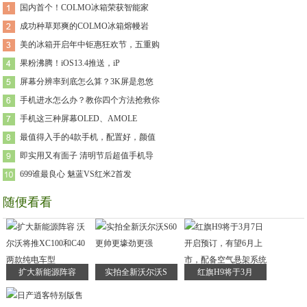
国内首个！COLMO冰箱荣获智能家
成功种草郑爽的COLMO冰箱熔幔岩
美的冰箱开启年中钜惠狂欢节，五重购
果粉沸腾！iOS13.4推送，iP
屏幕分辨率到底怎么算？3K屏是忽悠
手机进水怎么办？教你四个方法抢救你
手机这三种屏幕OLED、AMOLE
最值得入手的4款手机，配置好，颜值
即实用又有面子 清明节后超值手机导
699谁最良心 魅蓝VS红米2首发
随便看看
扩大新能源阵容
实拍全新沃尔沃S
红旗H9将于3月