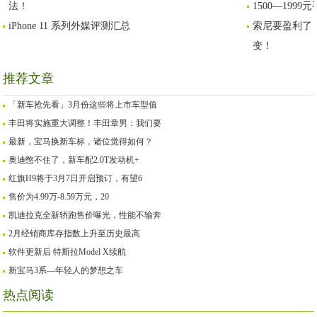
法！
1500—19
iPhone 11 系列外媒评测汇总
索尼要盈利了
变！
推荐文章
「新车抢先看」3月份这些将上市车型值
丰田将实施重大调整！丰田章男：我们要
最新，宝马换新车标，诸位觉得如何？
奥迪憋不住了，新车配2.0T发动机+
红旗H9将于3月7日开启预订，有望6
售价为4.99万-8.59万元，20
凯迪拉克全新轿跑售价曝光，性能不输奔
2月经销商库存指数上升至历史最高
软件更新后 特斯拉Model X续航
新宝马3系—年轻人的梦想之车
热点阅读