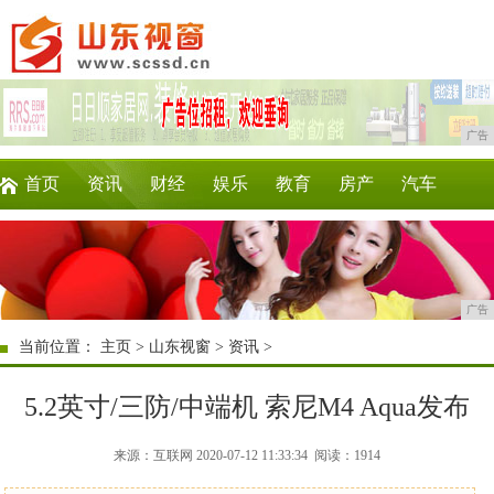
广告
首页
资讯
财经
娱乐
教育
房产
汽车
家居
企业
时尚
商讯
消费
微商
广告
当前位置：
主页
>
山东视窗
>
资讯
>
5.2英寸/三防/中端机 索尼M4 Aqua发布
来源：互联网 2020-07-12 11:33:34
阅读：1914