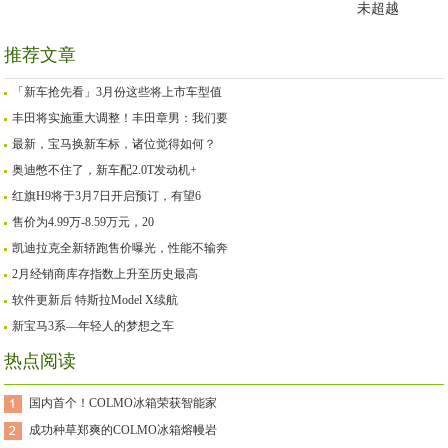
未超越
推荐文章
「新车抢先看」3月份这些将上市车型值
丰田将实施重大调整！丰田章男：我们要
最新，宝马换新车标，诸位觉得如何？
奥迪憋不住了，新车配2.0T发动机+
红旗H9将于3月7日开启预订，有望6
售价为4.99万-8.59万元，20
凯迪拉克全新轿跑售价曝光，性能不输奔
2月经销商库存指数上升至历史最高
软件更新后 特斯拉Model X续航
新宝马3系—年轻人的梦想之车
热点阅读
国内首个！COLMO冰箱荣获智能家
成功种草郑爽的COLMO冰箱熔幔岩