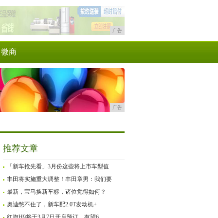
广告
微商
广告
推荐文章
「新车抢先看」3月份这些将上市车型值
丰田将实施重大调整！丰田章男：我们要
最新，宝马换新车标，诸位觉得如何？
奥迪憋不住了，新车配2.0T发动机+
红旗H9将于3月7日开启预订，有望6