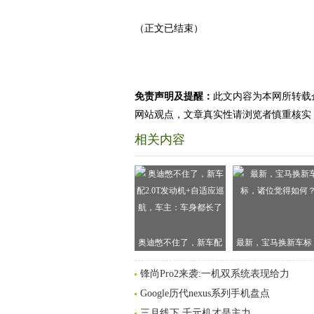
（正文已结束）
免责声明及提醒：
此文内容为本网所转载
网站观点，文章真实性请浏览者慎重核实
相关内容
奥迪憋不住了，新车配
最新，宝马换新车标
2.0T发动机+自适应巡
诸位觉得如何？
锋尚Pro2来袭:一机双系统表现给力
航，车主：车身都长了
Google历代nexus系列手机盘点
三月线下,千元机才是主力