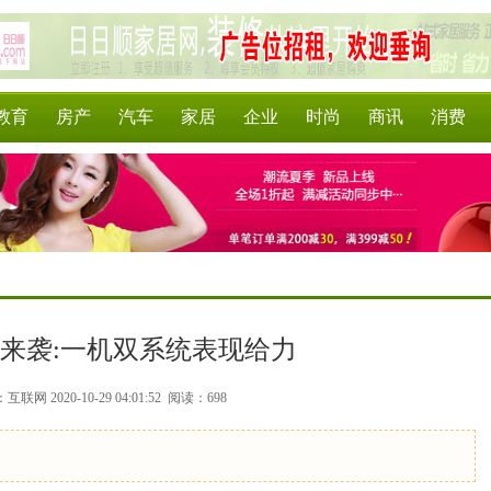
教育
房产
汽车
家居
企业
时尚
商讯
消费
o2来袭:一机双系统表现给力
联网 2020-10-29 04:01:52
阅读：698