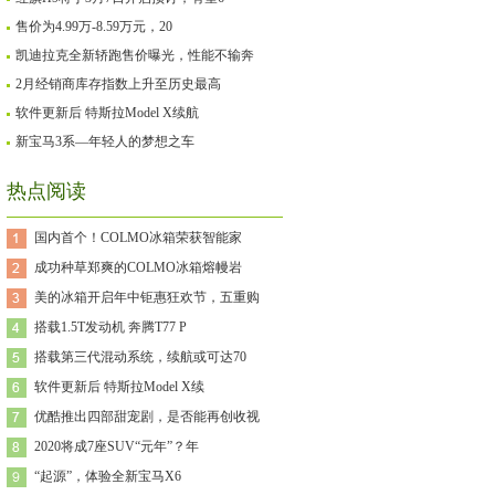
售价为4.99万-8.59万元，20
凯迪拉克全新轿跑售价曝光，性能不输奔
2月经销商库存指数上升至历史最高
软件更新后 特斯拉Model X续航
新宝马3系—年轻人的梦想之车
热点阅读
国内首个！COLMO冰箱荣获智能家
成功种草郑爽的COLMO冰箱熔幔岩
美的冰箱开启年中钜惠狂欢节，五重购
搭载1.5T发动机 奔腾T77 P
搭载第三代混动系统，续航或可达70
软件更新后 特斯拉Model X续
优酷推出四部甜宠剧，是否能再创收视
2020将成7座SUV“元年”？年
“起源”，体验全新宝马X6