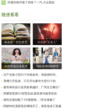
外观内饰升级了些啥？一汽-大众新款
随便看看
朱永新：好的教育
你在刷“五条人”
宋茜亮相花漾星球
为啥你穿阔腿裤变
日产全新小型SUV内饰发布，风格很时尚，
雪佛兰开拓者，25万开出豪华大型SUV的
最简单的设计反而效果越好，广州女主晒出7
荣耀智慧屏X1智慧实战:新投屏功能享双倍
假性近视却配了350度眼镜，7岁女童戴了
阿娇钟欣潼辟谣后继续开工，身穿连体工装服